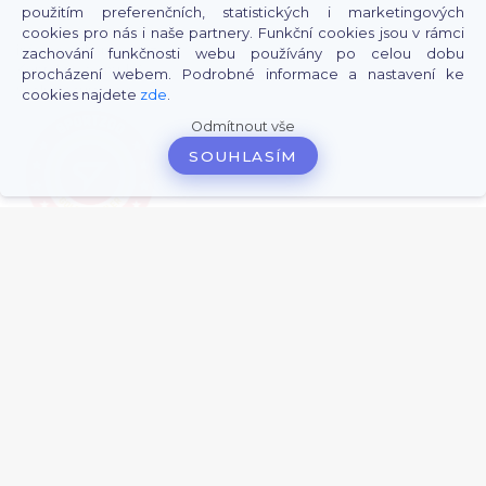
+420 792 836 361 (
Po-Pá 10-16h)
použitím preferenčních, statistických i marketingových
Vinohradská 1438/70, Praha 3
cookies pro nás i naše partnery. Funkční cookies jsou v rámci
info@svetkarticek.cz
zachování funkčnosti webu používány po celou dobu
Kontaktní formulář
procházení webem. Podrobné informace a nastavení ke
Spolupracujeme s
cookies najdete
zde
.
Odmítnout vše
SOUHLASÍM
0
Do
košíku
Kategorie
Novinky
-
0
O nás