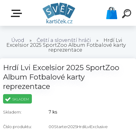
Úvod
»
Čeští a slovenští hráči
»
Hrdí Lvi
Excelsior 2025 SportZoo Album Fotbalové karty
reprezentace
Hrdí Lvi Excelsior 2025 SportZoo
Album Fotbalové karty
reprezentace
SKLADEM
7 ks
Skladem:
Číslo produktu:
00Starter2025HrdiLviExclusive