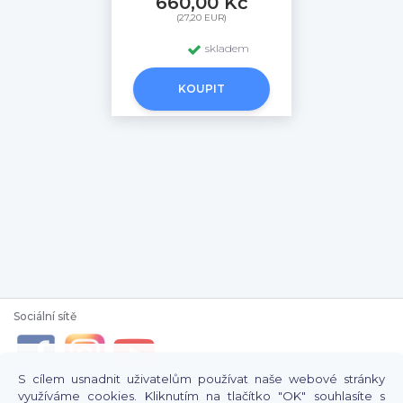
660,00 Kč
(27,20 EUR)
skladem
KOUPIT
Sociální sítě
S cílem usnadnit uživatelům používat naše webové stránky
Kontaktujte nás
využíváme cookies. Kliknutím na tlačítko "OK" souhlasíte s